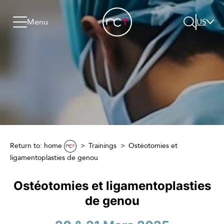
Skip to content
Go to menu
Jump to footer
Menu
US
Search
Return to: home
Trainings
Ostéotomies et
ligamentoplasties de genou
Ostéotomies et ligamentoplasties
de genou