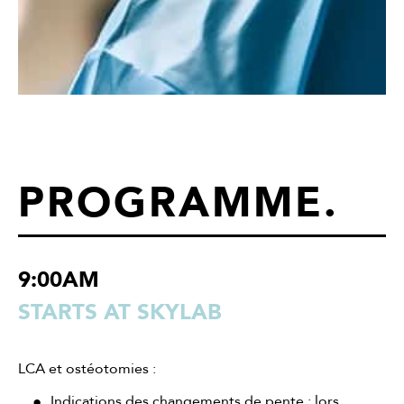
PROGRAMME
.
9:00AM
STARTS AT SKYLAB
LCA et ostéotomies :
Indications des changements de pente : lors